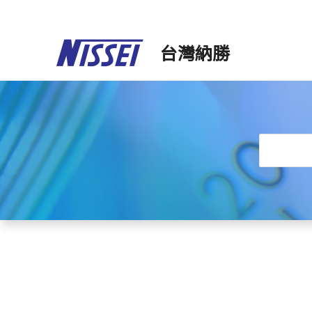
跳
至
台灣納勝
主
要
內
容