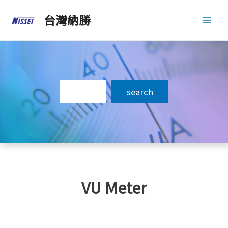
跳
台灣納勝
至
Mai
主
Men
要
內
容
搜
search
尋
VU Meter